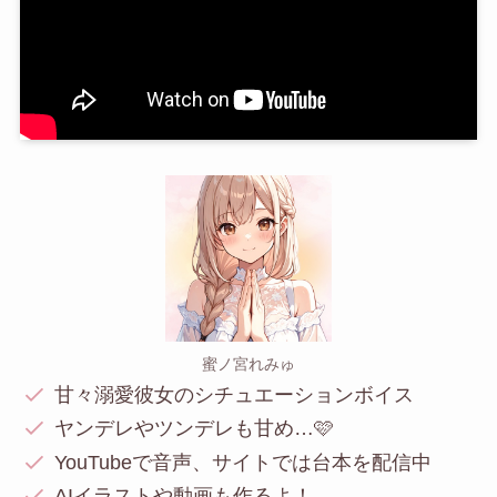
蜜ノ宮れみゅ
甘々溺愛彼女のシチュエーションボイス
ヤンデレやツンデレも甘め…🩷
YouTubeで音声、サイトでは台本を配信中
AIイラストや動画も作るよ！