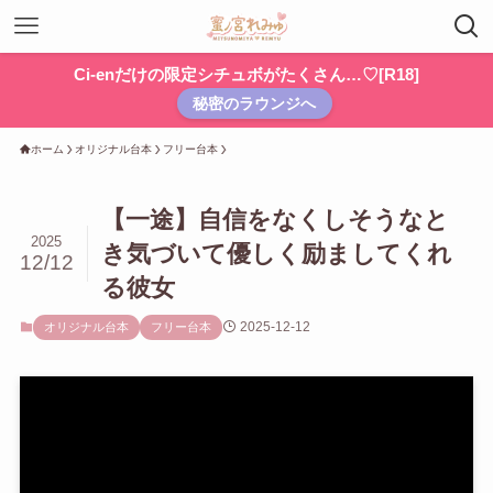
Ci-enだけの限定シチュボがたくさん…♡[R18]
秘密のラウンジへ
ホーム
オリジナル台本
フリー台本
【一途】自信をなくしそうなと
2025
き気づいて優しく励ましてくれ
12/12
る彼女
2025-12-12
オリジナル台本
フリー台本