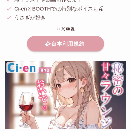
Ci-enとBOOTHでは特別なボイスも🍒
うさぎが好き
リンク
X
YouTube
Amazon
台本利用規約