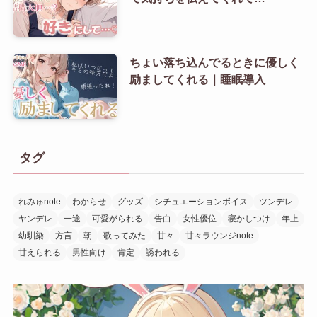
ちょい落ち込んでるときに優しく
励ましてくれる｜睡眠導入
タグ
れみゅnote
わからせ
グッズ
シチュエーションボイス
ツンデレ
ヤンデレ
一途
可愛がられる
告白
女性優位
寝かしつけ
年上
幼馴染
方言
朝
歌ってみた
甘々
甘々ラウンジnote
甘えられる
男性向け
肯定
誘われる