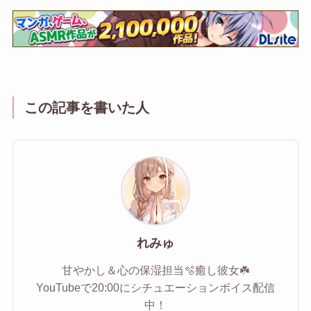
この記事を書いた人
れみゅ
甘やかし＆心の保湿担当🫧癒し彼女☘️
YouTubeで20:00にシチュエーションボイス配信
中！