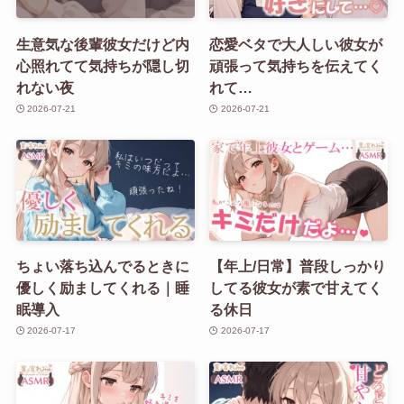
生意気な後輩彼女だけど内
恋愛ベタで大人しい彼女が
心照れてて気持ちが隠し切
頑張って気持ちを伝えてく
れない夜
れて…
2026-07-21
2026-07-21
ちょい落ち込んでるときに
【年上/日常】普段しっかり
優しく励ましてくれる｜睡
してる彼女が素で甘えてく
眠導入
る休日
2026-07-17
2026-07-17