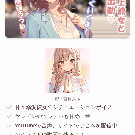
蜜ノ宮れみゅ
甘々溺愛彼女のシチュエーションボイス
ヤンデレやツンデレも甘め…🩷
YouTubeで音声、サイトでは台本を配信中
AIイラストや動画も作るよ！