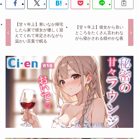
【甘々年上】寒いなか帰宅
【甘々年上】彼女から良い
したら家で彼女が優しく迎
ところをたくさん言われな
えてくれて肯定されながら
がら寝かされる穏やかな夜
温かい言葉で眠る