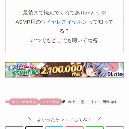
最後まで読んでくれてありがとう🩷
ASMR用の
ワイヤレスイヤホン
って知って
る？
いつでもどこでも聴いてね🎧
オリジナル台本
フリー台本
年上
朝
甘々
男性向け
よかったらシェアしてね！