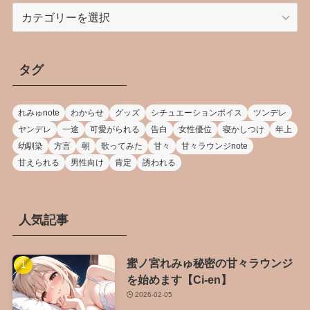
カ
テ
ゴ
リ
タグ
ー
れみゅnote
わからせ
グッズ
シチュエーションボイス
ツンデレ
ヤンデレ
一途
可愛がられる
告白
女性優位
寝かしつけ
年上
幼馴染
方言
朝
歌ってみた
甘々
甘々ラウンジnote
甘えられる
男性向け
肯定
誘われる
人気記事
蜜ノ宮れみゅ秘密の甘々ラウンジ
を始めます【Ci-en】
2026-02-05