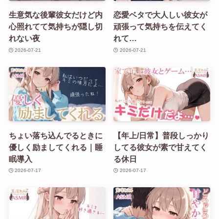
生意気な後輩彼女だけど内
恋愛ベタで大人しい彼女が
心照れてて気持ちが隠し切
頑張って気持ちを伝えてく
れない夜
れて…
2026-07-21
2026-07-21
ちょい落ち込んでるときに
【年上/日常】普段しっかり
優しく励ましてくれる｜睡
してる彼女が素で甘えてく
眠導入
る休日
2026-07-17
2026-07-17