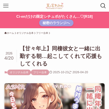
Ci-enだけの限定シチュボがたくさん…♡[R18]
秘密のラウンジへ
ホーム
オリジナル台本
フリー台本
【甘々年上】同棲彼女と一緒に出
2026
勤する朝…起こしてくれて応援も
4/20
してくれる
2025-10-23
2026-04-20
オリジナル台本
フリー台本