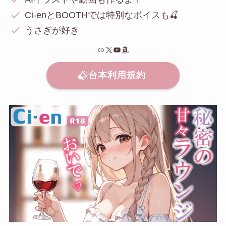
Ci-enとBOOTHでは特別なボイスも🍒
うさぎが好き
リンク
X
YouTube
Amazon
台本利用規約