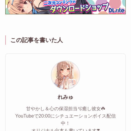
この記事を書いた人
れみゅ
甘やかし＆心の保湿担当🫧癒し彼女☘️
YouTubeで20:00にシチュエーションボイス配信
中！
オリジナル台本も書いています❣️