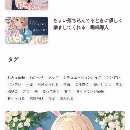
ちょい落ち込んでるときに優しく
励ましてくれる｜睡眠導入
タグ
れみゅnote
わからせ
グッズ
シチュエーションボイス
ツンデレ
ヤンデレ
一途
可愛がられる
告白
女性優位
寝かしつけ
年上
幼馴染
方言
朝
歌ってみた
甘々
甘々ラウンジnote
甘えられる
男性向け
肯定
誘われる