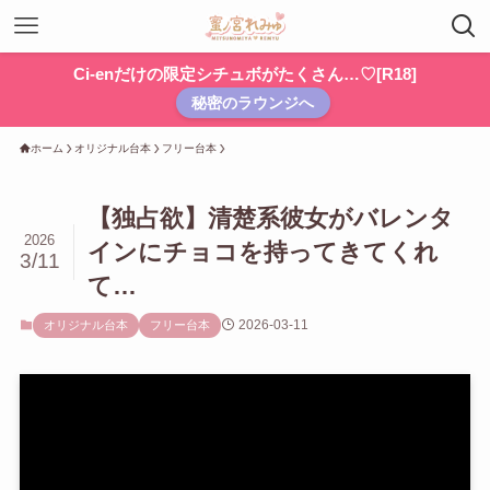
Ci-enだけの限定シチュボがたくさん…♡[R18]
秘密のラウンジへ
ホーム
オリジナル台本
フリー台本
【独占欲】清楚系彼女がバレンタ
2026
インにチョコを持ってきてくれ
3/11
て…
2026-03-11
オリジナル台本
フリー台本