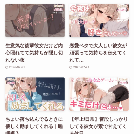
生意気な後輩彼女だけど内
恋愛ベタで大人しい彼女が
心照れてて気持ちが隠し切
頑張って気持ちを伝えてく
れない夜
れて…
2026-07-21
2026-07-21
ちょい落ち込んでるときに
【年上/日常】普段しっかり
優しく励ましてくれる｜睡
してる彼女が素で甘えてく
眠導入
る休日