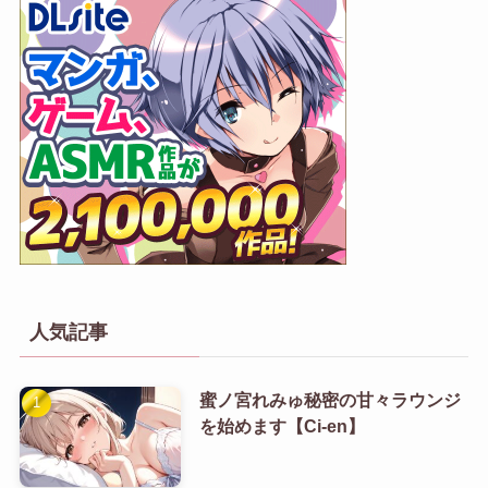
人気記事
蜜ノ宮れみゅ秘密の甘々ラウンジ
を始めます【Ci-en】