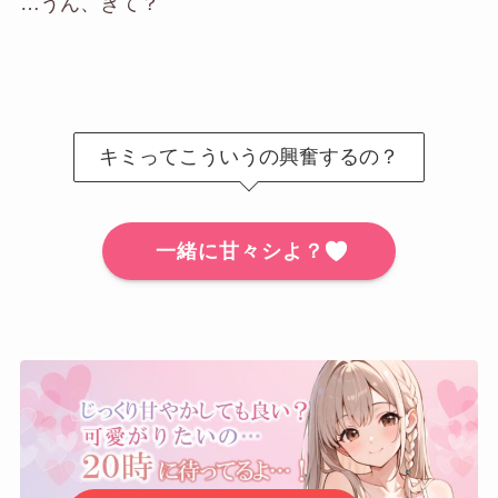
…うん、きて？
キミってこういうの興奮するの？
一緒に甘々シよ？