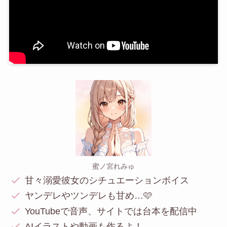
蜜ノ宮れみゅ
甘々溺愛彼女のシチュエーションボイス
ヤンデレやツンデレも甘め…🩷
YouTubeで音声、サイトでは台本を配信中
AIイラストや動画も作るよ！