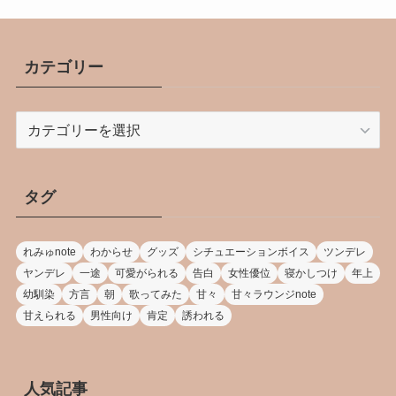
カテゴリー
カ
テ
ゴ
リ
タグ
ー
れみゅnote
わからせ
グッズ
シチュエーションボイス
ツンデレ
ヤンデレ
一途
可愛がられる
告白
女性優位
寝かしつけ
年上
幼馴染
方言
朝
歌ってみた
甘々
甘々ラウンジnote
甘えられる
男性向け
肯定
誘われる
人気記事