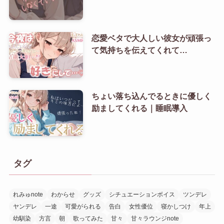
恋愛ベタで大人しい彼女が頑張っ
て気持ちを伝えてくれて…
ちょい落ち込んでるときに優しく
励ましてくれる｜睡眠導入
タグ
れみゅnote
わからせ
グッズ
シチュエーションボイス
ツンデレ
ヤンデレ
一途
可愛がられる
告白
女性優位
寝かしつけ
年上
幼馴染
方言
朝
歌ってみた
甘々
甘々ラウンジnote