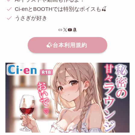
Ci-enとBOOTHでは特別なボイスも🍒
うさぎが好き
リンク
X
YouTube
Amazon
台本利用規約